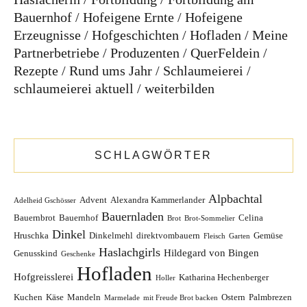
Gastgeberin.
Bauernhof
Hofeigene Ernte
Hofeigene
Das bin ich, das prägt mich, Das macht mich aus.
Erzeugnisse
Hofgeschichten
Hofladen
Meine
Partnerbetriebe
Produzenten
QuerFeldein
Köchin – bin ich mit Leidenschaft, aber das ist
Rezepte
Rund ums Jahr
Schlaumeierei
nur ein Teil von mir. Bloggerin? Das ist
schlaumeierei aktuell
weiterbilden
wiederum ein Begriff, mit dem ich mich auch
nicht wirklich identifizieren kann…Ich rede aber
gerne. Und viel. Nur hört mir daheim meistens
niemand zu. Deshalb schreibe ich jetzt einfach.
SCHLAGWÖRTER
DIE KATEGORIEN
Alpbachtal
Advent
Alexandra Kammerlander
Adelheid Gschösser
Bauernladen
Bauernbrot
Bauernhof
Celina
Brot
Brot-Sommelier
beim Bauern zu Gast
Beste Team
Die
Dinkel
Hruschka
Dinkelmehl
direktvombauern
Gemüse
Fleisch
Garten
Haslacherin
Fortbildung
Fortbildung am
Haslachgirls
Hildegard von Bingen
Genusskind
Geschenke
Bauernhof
Hofeigene Ernte
Hofeigene
Hofladen
Hofgreisslerei
Katharina Hechenberger
Holler
Erzeugnisse
Hofgeschichten
Hofladen
Meine
Kuchen
Käse
Mandeln
Ostern
Palmbrezen
Partnerbetriebe
Produzenten
QuerFeldein
Marmelade
mit Freude Brot backen