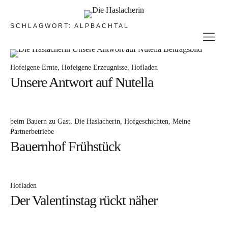
SCHLAGWORT:
ALPBACHTAL
Die Hofgreisslerei –
immer freitags
Hofeigene Ernte
Hofeigene Erzeugnisse
Hofladen
Hofeigene Produkte
Unsere Antwort auf Nutella
Regionalen Produzenten
Geschenkideen
beim Bauern zu Gast
Die Haslacherin
Hofgeschichten
Meine
Die Schlaumeierei
Partnerbetriebe
Bauernhof Frühstück
Seminarraum
Workshops & Verkostungen
Hofladen
Workshops am Bauernhof
Der Valentinstag rückt näher
Sonstiges