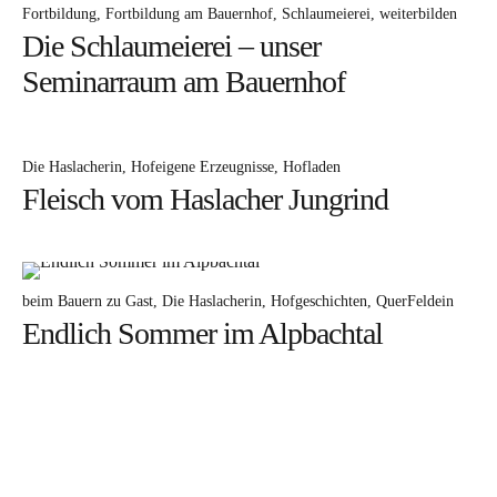
Die Katharina
Fortbildung
Fortbildung am Bauernhof
Schlaumeierei
weiterbilden
Die Schlaumeierei – unser
Kontakt
Seminarraum am Bauernhof
Oberhaslachhof
Neuigkeiten
Die Haslacherin
Hofeigene Erzeugnisse
Hofladen
Rezepte
Fleisch vom Haslacher Jungrind
Hofladen
Hofgeschichten
Rund ums Jahr
beim Bauern zu Gast
Die Haslacherin
Hofgeschichten
QuerFeldein
Endlich Sommer im Alpbachtal
Instagram
Facebook