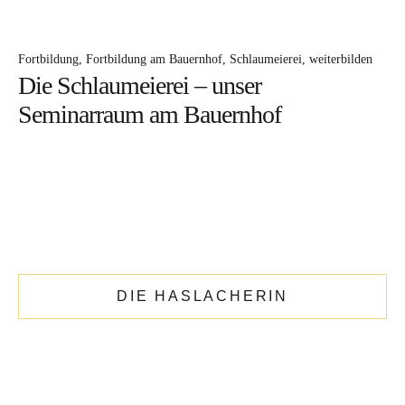
Die Katharina
Kontakt
Fortbildung
Fortbildung am Bauernhof
Schlaumeierei
weiterbilden
Oberhaslachhof
Die Schlaumeierei – unser
Neuigkeiten
Seminarraum am Bauernhof
Rezepte
Hofladen
Hofgeschichten
Rund ums Jahr
DIE HASLACHERIN
Instagram
Facebook