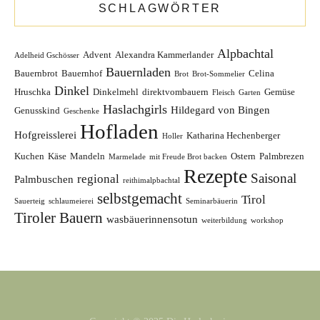
SCHLAGWÖRTER
Rezepte
Rund ums Jahr
Schlaumeierei
schlaumeierei aktuell
weiterbilden
Alpbachtal
Advent
Alexandra Kammerlander
Adelheid Gschösser
Bauernladen
SCHLAGWÖRTER
Bauernbrot
Bauernhof
Celina
Brot
Brot-Sommelier
Dinkel
Hruschka
Dinkelmehl
direktvombauern
Gemüse
Fleisch
Garten
Haslachgirls
Hildegard von Bingen
Genusskind
Geschenke
Alpbachtal
Advent
Alexandra Kammerlander
Adelheid Gschösser
Hofladen
Bauernladen
Bauernbrot
Bauernhof
Celina
Hofgreisslerei
Katharina Hechenberger
Brot
Brot-Sommelier
Holler
Dinkel
Hruschka
Dinkelmehl
direktvombauern
Gemüse
Fleisch
Garten
Kuchen
Käse
Mandeln
Ostern
Palmbrezen
Marmelade
mit Freude Brot backen
Haslachgirls
Rezepte
Hildegard von Bingen
Genusskind
Geschenke
Saisonal
regional
Palmbuschen
reithimalpbachtal
Hofladen
selbstgemacht
Hofgreisslerei
Katharina Hechenberger
Tirol
Holler
Sauerteig
schlaumeierei
Seminarbäuerin
Tiroler Bauern
Kuchen
Käse
Mandeln
Ostern
Palmbrezen
wasbäuerinnensotun
Marmelade
mit Freude Brot backen
weiterbildung
workshop
Rezepte
Saisonal
regional
Palmbuschen
reithimalpbachtal
selbstgemacht
Tirol
Sauerteig
schlaumeierei
Seminarbäuerin
Tiroler Bauern
wasbäuerinnensotun
weiterbildung
workshop