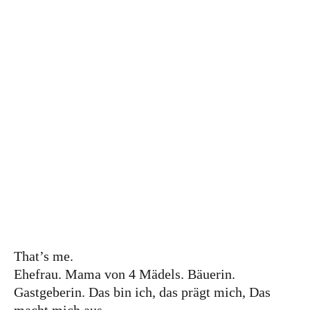
DIE KATHARINA
That’s me.
Ehefrau. Mama von 4 Mädels. Bäuerin.
That’s me.
Gastgeberin. Das bin ich, das prägt mich, Das
Ehefrau. Mama von 4 Mädels. Bäuerin.