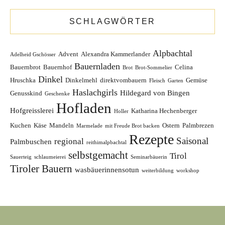
SCHLAGWÖRTER
Alpbachtal
Advent
Alexandra Kammerlander
Adelheid Gschösser
Bauernladen
Bauernbrot
Bauernhof
Celina
Brot
Brot-Sommelier
Dinkel
Hruschka
Dinkelmehl
direktvombauern
Gemüse
Fleisch
Garten
Haslachgirls
Hildegard von Bingen
Genusskind
Geschenke
Hofladen
Hofgreisslerei
Katharina Hechenberger
Holler
Kuchen
Käse
Mandeln
Ostern
Palmbrezen
Marmelade
mit Freude Brot backen
Rezepte
Saisonal
regional
Palmbuschen
reithimalpbachtal
selbstgemacht
Tirol
Sauerteig
schlaumeierei
Seminarbäuerin
Tiroler Bauern
wasbäuerinnensotun
weiterbildung
workshop