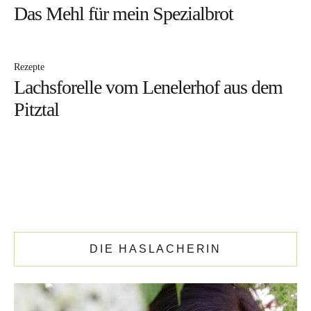
Das Mehl für mein Spe‍zi‍albrot
DIE KATHARINA
Rezepte
Lachsforelle vom Lenelerhof aus dem
Pitztal
DIE HASLACHERIN
That’s me.
Ehefrau. Mama von 4 Mädels. Bäuerin.