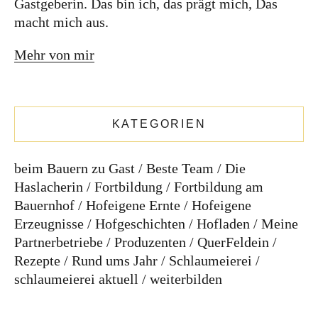
Gastgeberin. Das bin ich, das prägt mich, Das
Rezepte
Rund ums Jahr
Schlaumeierei
macht mich aus.
schlaumeierei aktuell
weiterbilden
Mehr von mir
SCHLAGWÖRTER
Alpbachtal
Advent
Alexandra Kammerlander
Adelheid Gschösser
KATEGORIEN
Bauernladen
Bauernbrot
Bauernhof
Celina
Brot
Brot-Sommelier
Dinkel
Hruschka
Dinkelmehl
direktvombauern
Gemüse
Fleisch
Garten
beim Bauern zu Gast
Beste Team
Die
Haslachgirls
Hildegard von Bingen
Genusskind
Geschenke
Haslacherin
Fortbildung
Fortbildung am
Hofladen
Hofgreisslerei
Katharina Hechenberger
Holler
Bauernhof
Hofeigene Ernte
Hofeigene
Kuchen
Käse
Mandeln
Ostern
Palmbrezen
Marmelade
mit Freude Brot backen
Erzeugnisse
Hofgeschichten
Hofladen
Meine
Rezepte
Saisonal
regional
Palmbuschen
Partnerbetriebe
Produzenten
QuerFeldein
reithimalpbachtal
selbstgemacht
Tirol
Rezepte
Rund ums Jahr
Schlaumeierei
Sauerteig
schlaumeierei
Seminarbäuerin
Tiroler Bauern
schlaumeierei aktuell
weiterbilden
wasbäuerinnensotun
weiterbildung
workshop