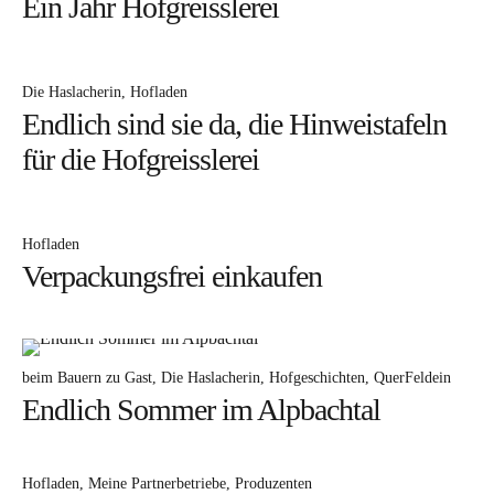
Die Katharina
Ein Jahr Hofgreisslerei
Kontakt
Oberhaslachhof
Die Haslacherin
Hofladen
Endlich sind sie da, die Hinweistafeln
Neuigkeiten
für die Hofgreisslerei
Rezepte
Hofladen
Hofladen
Hofgeschichten
Verpackungsfrei einkaufen
Rund ums Jahr
beim Bauern zu Gast
Die Haslacherin
Hofgeschichten
QuerFeldein
Endlich Sommer im Alpbachtal
Instagram
Facebook
Hofladen
Meine Partnerbetriebe
Produzenten