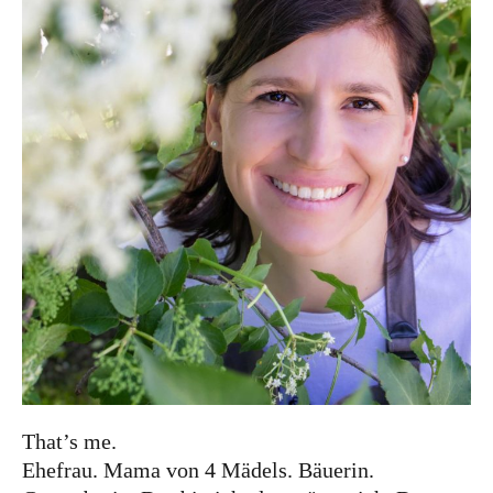
Gastgeberin.
Das bin ich, das prägt mich, Das macht mich aus.
Köchin – bin ich mit Leidenschaft, aber das ist
nur ein Teil von mir. Bloggerin? Das ist
wiederum ein Begriff, mit dem ich mich auch
nicht wirklich identifizieren kann…Ich rede aber
gerne. Und viel. Nur hört mir daheim meistens
niemand zu. Deshalb schreibe ich jetzt einfach.
DIE KATEGORIEN
beim Bauern zu Gast
Beste Team
Die
Haslacherin
Fortbildung
Fortbildung am
Bauernhof
Hofeigene Ernte
Hofeigene
That’s me.
Erzeugnisse
Hofgeschichten
Hofladen
Meine
Ehefrau. Mama von 4 Mädels. Bäuerin.
Partnerbetriebe
Produzenten
QuerFeldein