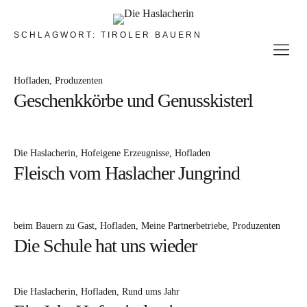
SCHLAGWORT:
TIROLER BAUERN
Die Hofgreisslerei –
immer freitags
Hofladen
Produzenten
Geschenkkörbe und Genusskisterl
Hofeigene Produkte
Regionalen Produzenten
Geschenkideen
Die Haslacherin
Hofeigene Erzeugnisse
Hofladen
Fleisch vom Haslacher Jungrind
Die Schlaumeierei
Seminarraum
beim Bauern zu Gast
Hofladen
Meine Partnerbetriebe
Produzenten
Workshops & Verkostungen
Die Schule hat uns wieder
Workshops am Bauernhof
Sonstiges
Die Haslacherin
Hofladen
Rund ums Jahr