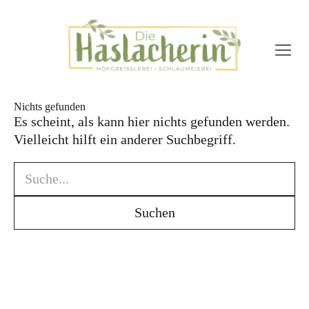
Die Hofgreisslerei –
immer freitags
Hofeigene Produkte
Nichts gefunden
Es scheint, als kann hier nichts gefunden werden.
Regionalen Produzenten
Vielleicht hilft ein anderer Suchbegriff.
Geschenkideen
Die Schlaumeierei
Seminarraum
Workshops & Verkostungen
Workshops am Bauernhof
Sonstiges