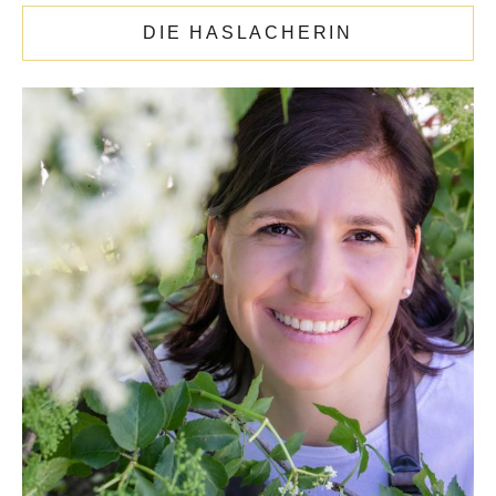
Die Katharina
DIE HASLACHERIN
Kontakt
Oberhaslachhof
Neuigkeiten
Rezepte
Hofladen
Hofgeschichten
Rund ums Jahr
Instagram
Facebook