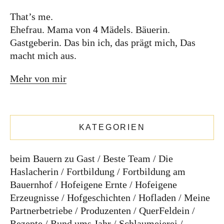
That’s me.
Ehefrau. Mama von 4 Mädels. Bäuerin.
DIE KATHARINA
Gastgeberin. Das bin ich, das prägt mich, Das
macht mich aus.
Mehr von mir
KATEGORIEN
beim Bauern zu Gast
Beste Team
Die
Haslacherin
Fortbildung
Fortbildung am
Bauernhof
Hofeigene Ernte
Hofeigene
Erzeugnisse
Hofgeschichten
Hofladen
Meine
That’s me.
Partnerbetriebe
Produzenten
QuerFeldein
Ehefrau. Mama von 4 Mädels. Bäuerin.
Rezepte
Rund ums Jahr
Schlaumeierei