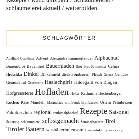
Gastgeberin.
schlaumeierei aktuell
weiterbilden
Das bin ich, das prägt mich, Das macht mich aus.
Köchin – bin ich mit Leidenschaft, aber das ist
nur ein Teil von mir. Bloggerin? Das ist
SCHLAGWÖRTER
wiederum ein Begriff, mit dem ich mich auch
nicht wirklich identifizieren kann…Ich rede aber
Alpbachtal
gerne. Und viel. Nur hört mir daheim meistens
Advent
Alexandra Kammerlander
Adelheid Gschösser
Bauernladen
niemand zu. Deshalb schreibe ich jetzt einfach.
Bauernbrot
Bauernhof
Celina
Brot
Brot-Sommelier
Dinkel
Hruschka
Dinkelmehl
direktvombauern
Gemüse
Fleisch
Garten
Haslachgirls
Hildegard von Bingen
Genusskind
Geschenke
DIE KATEGORIEN
Hofladen
Hofgreisslerei
Katharina Hechenberger
Holler
Kuchen
Käse
Mandeln
Ostern
Palmbrezen
beim Bauern zu Gast
Beste Team
Die
Marmelade
mit Freude Brot backen
Rezepte
Haslacherin
Fortbildung
Fortbildung am
Saisonal
regional
Palmbuschen
reithimalpbachtal
Bauernhof
Hofeigene Ernte
Hofeigene
selbstgemacht
Tirol
Sauerteig
schlaumeierei
Seminarbäuerin
Erzeugnisse
Hofgeschichten
Hofladen
Meine
Tiroler Bauern
wasbäuerinnensotun
weiterbildung
workshop
Partnerbetriebe
Produzenten
QuerFeldein