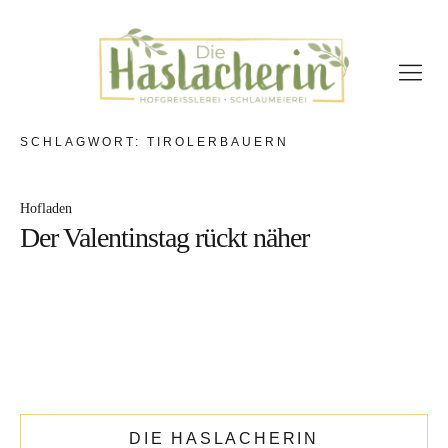
Die Hofgreisslerei –
immer freitags
Hofeigene Produkte
SCHLAGWORT:
TIROLERBAUERN
Regionalen Produzenten
Hofladen
Geschenkideen
Der Valentinstag rückt näher
Die Schlaumeierei
Seminarraum
Workshops & Verkostungen
Workshops am Bauernhof
Sonstiges
DIE HASLACHERIN