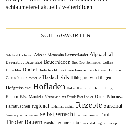
schlaumeierei aktuell
weiterbilden
SCHLAGWÖRTER
Alpbachtal
Advent
Alexandra Kammerlander
Adelheid Gschösser
Bauernladen
Bauernbrot
Bauernhof
Celina
Brot
Brot-Sommelier
Dinkel
Hruschka
Dinkelmehl
direktvombauern
Gemüse
Fleisch
Garten
Haslachgirls
Hildegard von Bingen
Genusskind
Geschenke
Hofladen
Hofgreisslerei
Katharina Hechenberger
Holler
Kuchen
Käse
Mandeln
Ostern
Palmbrezen
Marmelade
mit Freude Brot backen
Rezepte
Saisonal
regional
Palmbuschen
reithimalpbachtal
selbstgemacht
Tirol
Sauerteig
schlaumeierei
Seminarbäuerin
Tiroler Bauern
wasbäuerinnensotun
weiterbildung
workshop