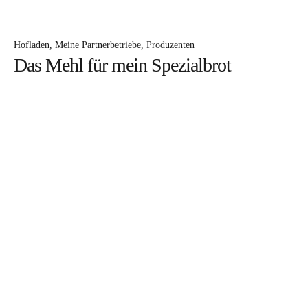
Die Katharina
Kontakt
Hofladen
Meine Partnerbetriebe
Produzenten
Oberhaslachhof
Das Mehl für mein Spe‍zi‍albrot
Neuigkeiten
Rezepte
Hofladen
Hofgeschichten
Rund ums Jahr
Instagram
Facebook