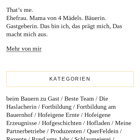
Rezepte
Rund ums Jahr
Schlaumeierei
That’s me.
schlaumeierei aktuell
weiterbilden
Ehefrau. Mama von 4 Mädels. Bäuerin.
Gastgeberin. Das bin ich, das prägt mich, Das
SCHLAGWÖRTER
macht mich aus.
Mehr von mir
Alpbachtal
Advent
Alexandra Kammerlander
Adelheid Gschösser
Bauernladen
Bauernbrot
Bauernhof
Celina
Brot
Brot-Sommelier
Dinkel
Hruschka
Dinkelmehl
direktvombauern
Gemüse
Fleisch
Garten
Haslachgirls
Hildegard von Bingen
Genusskind
Geschenke
KATEGORIEN
Hofladen
Hofgreisslerei
Katharina Hechenberger
Holler
Kuchen
Käse
Mandeln
Ostern
Palmbrezen
Marmelade
mit Freude Brot backen
beim Bauern zu Gast
Beste Team
Die
Rezepte
Saisonal
regional
Palmbuschen
Haslacherin
Fortbildung
Fortbildung am
reithimalpbachtal
selbstgemacht
Tirol
Bauernhof
Hofeigene Ernte
Hofeigene
Sauerteig
schlaumeierei
Seminarbäuerin
Tiroler Bauern
Erzeugnisse
Hofgeschichten
Hofladen
Meine
wasbäuerinnensotun
weiterbildung
workshop
Partnerbetriebe
Produzenten
QuerFeldein
Rezepte
Rund ums Jahr
Schlaumeierei