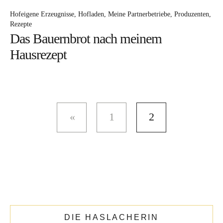
Hofeigene Erzeugnisse
Hofladen
Meine Partnerbetriebe
Produzenten
Rezepte
DIE KATHARINA
Das Bauernbrot nach meinem
Hausrezept
1
2
That’s me.
Ehefrau. Mama von 4 Mädels. Bäuerin.
DIE HASLACHERIN